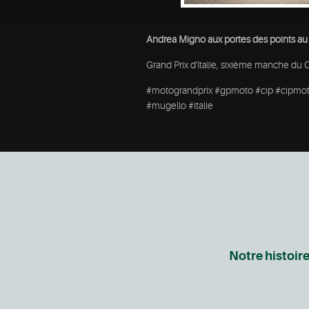
Andrea Migno aux portes des points au
Grand Prix d'Italie, sixième manche d
#motograndprix #gpmoto #cip #cipmo
#mugello #italie
Notre histoir