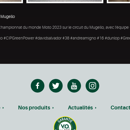
 Mugello
u Championnat du monde Moto 2023 sur le circuit du Mugello, avec l'équip
to #CIPGreenPower #davidsalvador #38 #andreamigno #16 #dunlop #Gr
e
Nos produits
Actualités
Contac