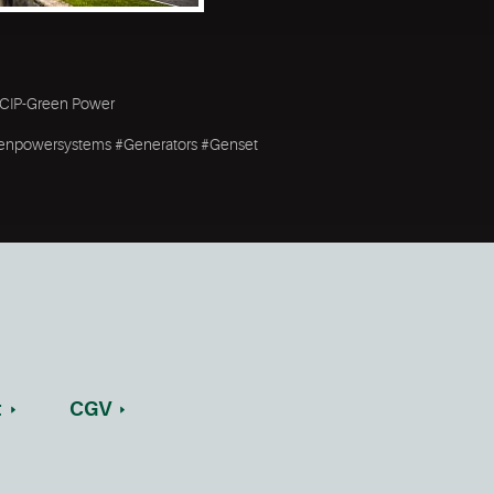
e CIP-Green Power
eenpowersystems #Generators #Genset
t
CGV