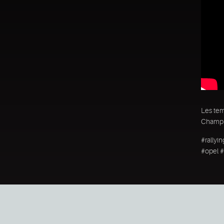
Les tem
Champio
#rallyi
#opel #