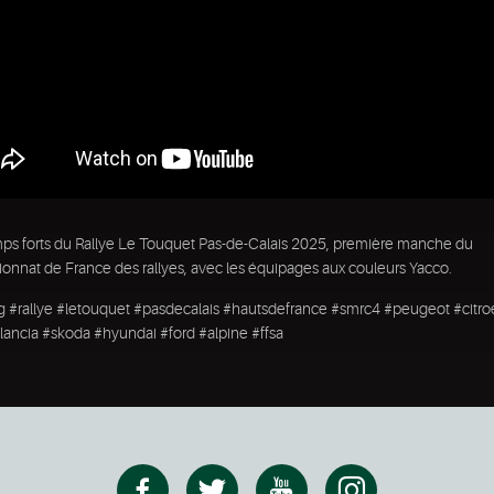
ps forts du Rallye Le Touquet Pas-de-Calais 2025, première manche du
nnat de France des rallyes, avec les équipages aux couleurs Yacco.
ng #rallye #letouquet #pasdecalais #hautsdefrance #smrc4 #peugeot #citr
lancia #skoda #hyundai #ford #alpine #ffsa