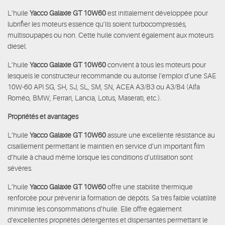
L’huile
Yacco Galaxie GT 10W60
est initialement développée pour
lubrifier les moteurs essence qu’ils soient turbocompressés,
multisoupapes ou non. Cette huile convient également aux moteurs
diesel.
L’huile
Yacco Galaxie GT 10W60
convient à tous les moteurs pour
lesquels le constructeur recommande ou autorise l’emploi d’une SAE
10W-60 API SG, SH, SJ, SL, SM, SN, ACEA A3/B3 ou A3/B4 (Alfa
Roméo, BMW, Ferrari, Lancia, Lotus, Maserati, etc.).
Propriétés et avantages
L’huile
Yacco Galaxie GT 10W60
assure une excellente résistance au
cisaillement permettant le maintien en service d’un important film
d’huile à chaud même lorsque les conditions d’utilisation sont
sévères.
L’huile
Yacco Galaxie GT 10W60
offre une stabilité thermique
renforcée pour prévenir la formation de dépôts. Sa très faible volatilité
minimise les consommations d’huile. Elle offre également
d’excellentes propriétés détergentes et dispersantes permettant le