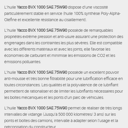
L’huile
Yacco BVX 1000 SAE 75W90
dispose d’une viscosité
particulièrement stable en service (huile 100% synthèse Poly-Alpha-
Oléfine et excellente résistance au cisaillement).
L’huile
Yacco BVX 1000 SAE 75W90
possède de remarquables
propriétés extrême pression et anti-usure assurant une protection des
engrenages dans les contraintes les plus sévères. Elle est compatible
avec les différents matériaux et avec les joints, elle favorise les
économies de carburant et minimise les émissions de CO2 et les
émissions polluantes.
L’huile
Yacco BVX 1000 SAE 75W90
possède un excellent pouvoir
anti-mousse et très bonne filtrabilité pour une lubrification efficace en
toutes circonstances. Les qualités et la polyvalence de ce lubrifiant
permettent de rationaliser et de limiter les lubrifiants nécessaires pour
les boîtes mécaniques et les ponts d’un parc de véhicules.
L’huile
Yacco BVX 1000 SAE 75W90
permet de réaliser de très longs
intervalles de vidange (Jusqu’à 500 000 kilomètres/ 3 ans) sur les
ponts et boîtes des camions, intervalle à adapter selon l’usage et la
préconisation du constructeur.