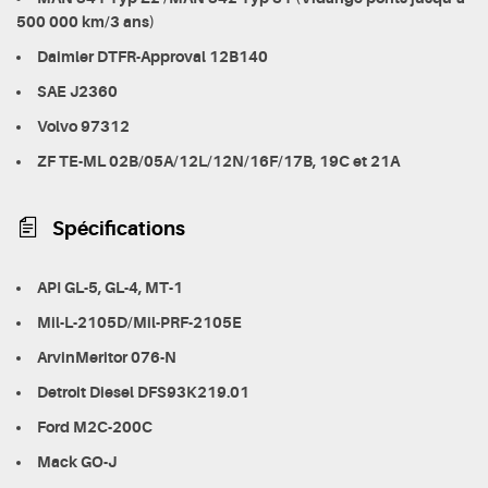
500 000 km/3 ans)
Daimler DTFR-Approval 12B140
SAE J2360
Volvo 97312
ZF TE-ML 02B/05A/12L/12N/16F/17B, 19C et 21A
Spécifications
API GL-5, GL-4, MT-1
Mil-L-2105D/Mil-PRF-2105E
ArvinMeritor 076-N
Detroit Diesel DFS93K219.01
Ford M2C-200C
Mack GO-J