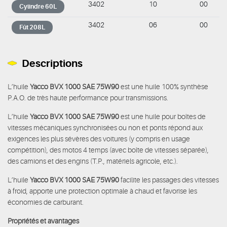
3402
10
00
Cylindre 60L
3402
06
00
Fût 208L
Descriptions
L’huile
Yacco BVX 1000 SAE 75W90
est une huile 100% synthèse
P.A.O. de très haute performance pour transmissions.
L’huile
Yacco BVX 1000 SAE 75W90
est une huile pour boîtes de
vitesses mécaniques synchronisées ou non et ponts répond aux
exigences les plus sévères des voitures (y compris en usage
compétition), des motos 4 temps (avec boîte de vitesses séparée),
des camions et des engins (T.P., matériels agricole, etc.).
L’huile
Yacco BVX 1000 SAE 75W90
facilite les passages des vitesses
à froid, apporte une protection optimale à chaud et favorise les
économies de carburant.
Propriétés et avantages