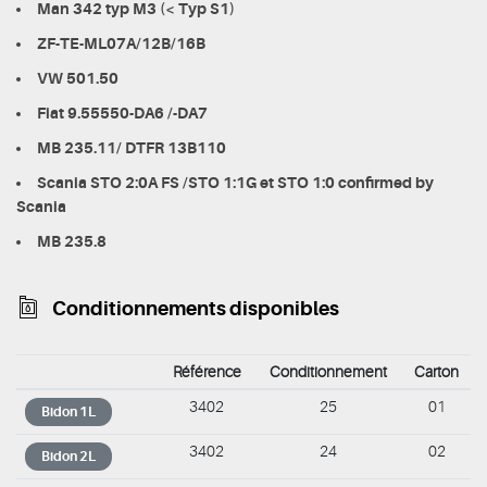
Man 342 typ M3 (< Typ S1)
ZF-TE-ML07A/12B/16B
VW 501.50
Fiat 9.55550-DA6 /-DA7
MB 235.11/ DTFR 13B110
Scania STO 2:0A FS /STO 1:1G et STO 1:0 confirmed by
Scania
MB 235.8
Conditionnements disponibles
Référence
Conditionnement
Carton
3402
25
01
Bidon 1L
3402
24
02
Bidon 2L