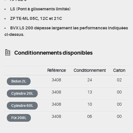
LS (Pont à glissements limités)
ZF TE-ML 05C, 12C et 21C
BVX LS 200 dépasse largement les performances indiquées
ci-dessus.
Conditionnements disponibles
Référence
Conditionnement
Carton
3408
24
02
Bidon 2L
3408
13
00
Cylindre 20L
3408
10
00
Cylindre 60L
3408
06
00
Fût 208L