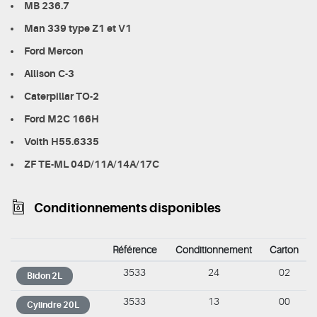
MB 236.7
Man 339 type Z1 et V1
Ford Mercon
Allison C-3
Caterpillar TO-2
Ford M2C 166H
Voith H55.6335
ZF TE-ML 04D/11A/14A/17C
Conditionnements disponibles
Référence
Conditionnement
Carton
3533
24
02
Bidon 2L
3533
13
00
Cylindre 20L