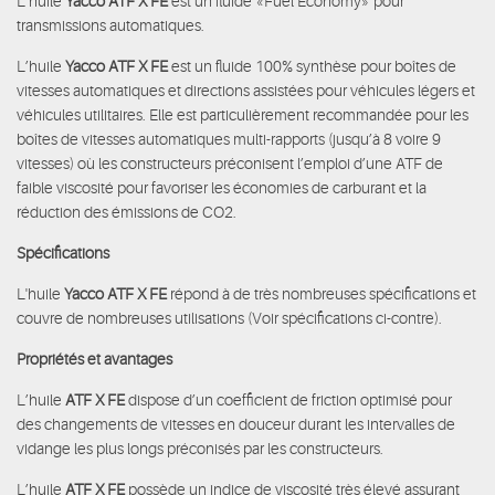
L’huile
Yacco ATF X FE
est un
fluide «Fuel Economy» pour
transmissions automatiques.
L’huile
Yacco ATF X FE
est un fluide 100% synthèse pour boîtes de
vitesses automatiques et directions assistées pour véhicules légers et
véhicules utilitaires. Elle est particulièrement recommandée pour les
boîtes de vitesses automatiques multi-rapports (jusqu’à 8 voire 9
vitesses) où les constructeurs préconisent l’emploi d’une ATF de
faible viscosité pour favoriser les économies de carburant et la
réduction des émissions de CO2.
Spécifications
L'huile
Yacco ATF X FE
répond à de très nombreuses spécifications et
couvre de nombreuses utilisations (Voir spécifications ci-contre).
Propriétés et avantages
L’huile
ATF X FE
dispose d’un coefficient de friction optimisé pour
des changements de vitesses en douceur durant les intervalles de
vidange les plus longs préconisés par les constructeurs.
L’huile
ATF X FE
possède un indice de viscosité très élevé assurant